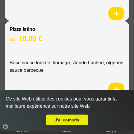
Pizza latino
10.00 €
Dès
Base sauce tomate, fromage, viande hachée, oignons,
sauce barbecue
Ce site Web utilise des cookies pour vous garantir la
Pizza mexicaine
meilleure expérience sur notre site Web
Livraison sur Reims Forum
10.00 €
Dès
J'ai compris
Accueil
Panier
Compte