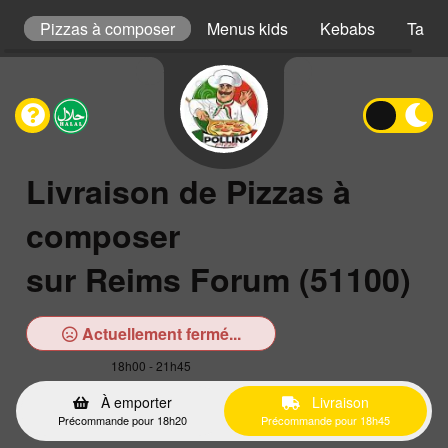
s
Pizzas à composer
Menus kids
Kebabs
Taco
Livraison de Pizzas à
composer
sur Reims Forum (51100)
Actuellement fermé...
18h00 - 21h45
À emporter
Livraison
Précommande pour 18h20
Précommande pour 18h45