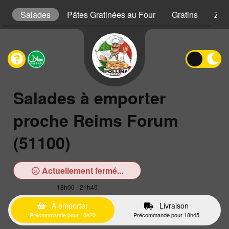
s
Salades
Pâtes Gratinées au Four
Gratins
Zap
Salades à emporter
proche Reims Forum
(51100)
Actuellement fermé...
18h00 - 21h45
À emporter
Livraison
Précommande pour 18h20
Précommande pour 18h45