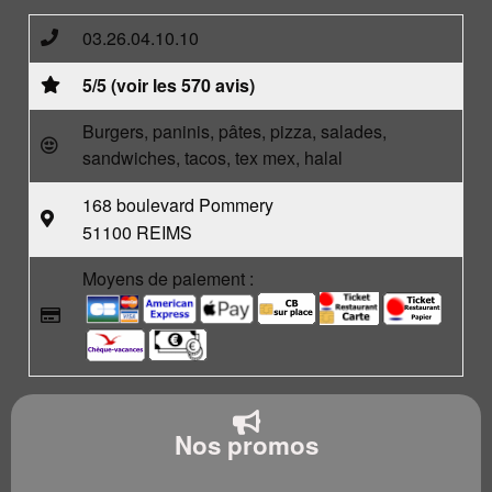
03.26.04.10.10
5/5 (voir les 570 avis)
Burgers, paninis, pâtes, pizza, salades,
sandwiches, tacos, tex mex, halal
168 boulevard Pommery
51100 REIMS
Moyens de paiement :
Nos promos