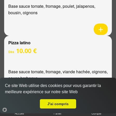
Base sauce tomate, fromage, poulet, jalapenos,
bousin, oignons
Pizza latino
10.00 €
Dès
Base sauce tomate, fromage, viande hachée, oignons,
sauce barbecue
Ce site Web utilise des cookies pour vous garantir la
meilleure expérience sur notre site Web
A Emporter sur Reims Forum
J'ai compris
Pizza mexicaine
Accueil
Panier
Compte
10.00 €