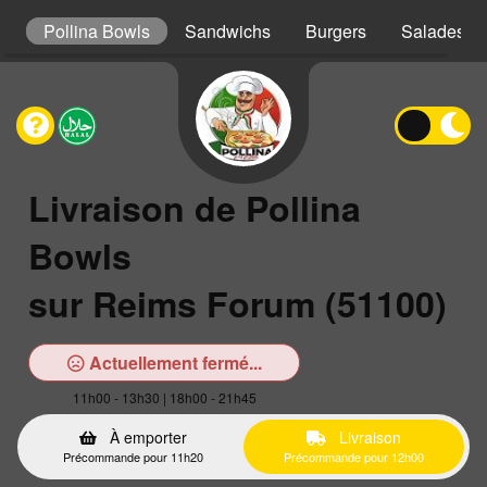
s
Pollina Bowls
Sandwichs
Burgers
Salades
Livraison de Pollina
Bowls
sur Reims Forum (51100)
Actuellement fermé...
11h00 - 13h30 | 18h00 - 21h45
À emporter
Livraison
Précommande pour 11h20
Précommande pour 12h00