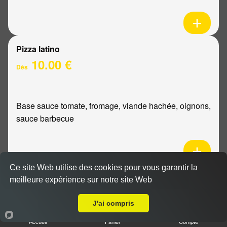
Pizza latino
10.00 €
Dès
Base sauce tomate, fromage, viande hachée, oignons,
sauce barbecue
Ce site Web utilise des cookies pour vous garantir la
Pizza mexicaine
meilleure expérience sur notre site Web
Livraison sur Reims Forum
10.00 €
Dès
J'ai compris
Accueil
Panier
Compte