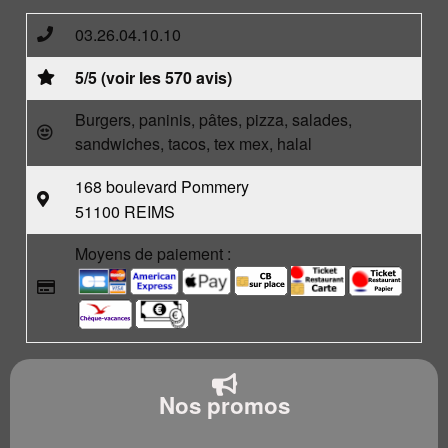
03.26.04.10.10
5/5 (voir les 570 avis)
Burgers, paninis, pâtes, pizza, salades,
sandwiches, tacos, tex mex, halal
168 boulevard Pommery
51100 REIMS
Moyens de paiement :
Nos promos