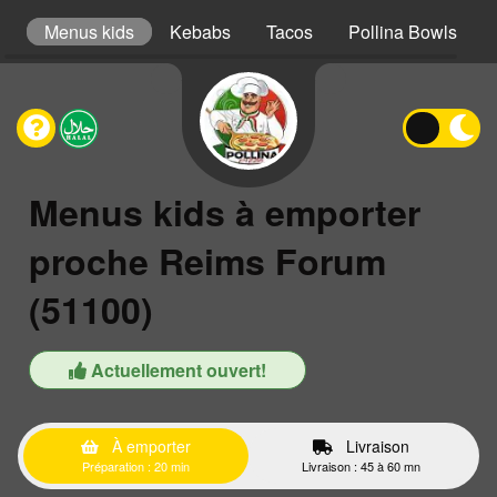
er
Menus kids
Kebabs
Tacos
Pollina Bowls
Menus kids à emporter
proche Reims Forum
(51100)
Actuellement ouvert!
À emporter
Livraison
Préparation : 20 min
Livraison : 45 à 60 mn