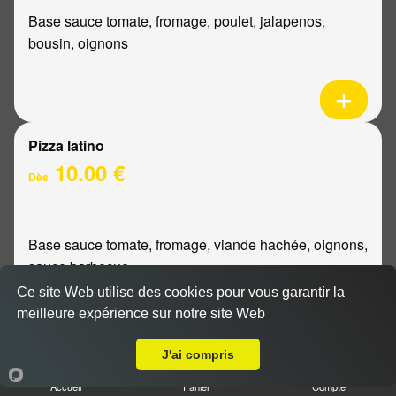
Base sauce tomate, fromage, poulet, jalapenos,
bousin, oignons
Pizza latino
10.00 €
Dès
Base sauce tomate, fromage, viande hachée, oignons,
sauce barbecue
Ce site Web utilise des cookies pour vous garantir la
meilleure expérience sur notre site Web
A Emporter sur Reims Forum
J'ai compris
Pizza mexicaine
Accueil
Panier
Compte
10.00 €