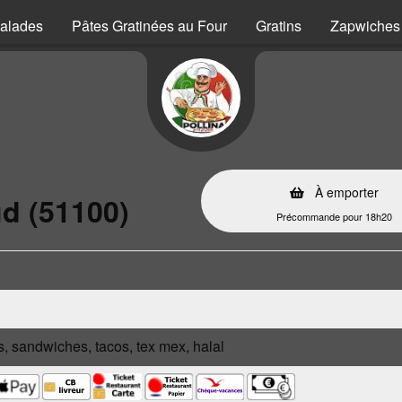
alades
Pâtes Gratinées au Four
Gratins
Zapwiches
À emporter
d (51100)
Précommande pour 18h20
s, sandwiches, tacos, tex mex, halal