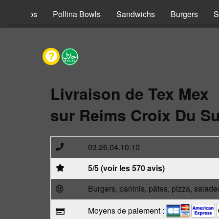
s
Tacos
Pollina Bowls
Sandwichs
Burgers
S
Livraison de Tex Mex
sur Reims Croix Du Su
03.26.04.10.10
5/5 (voir les 570 avis)
Burgers, paninis, pâtes, pizza, salade
Moyens de paiement :