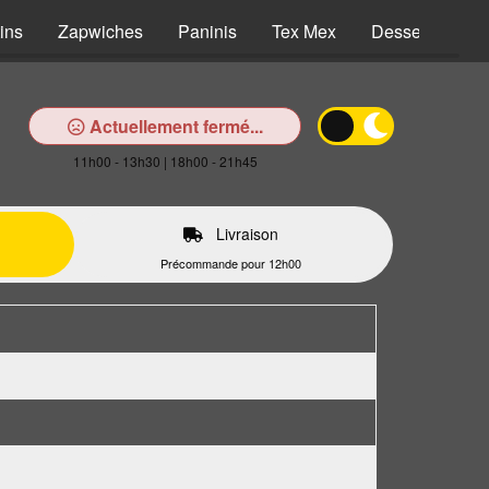
ins
Zapwiches
Paninis
Tex Mex
Desserts
B
Actuellement fermé...
11h00 - 13h30 | 18h00 - 21h45
Livraison
Précommande pour 12h00