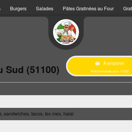
s
Burgers
Salades
Pâtes Gratinées au Four
Grat
À emporter
u Sud (51100)
Précommande pour 11h20
s, sandwiches, tacos, tex mex, halal