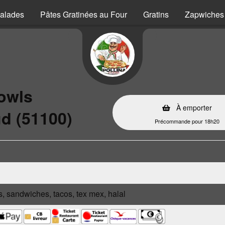
alades
Pâtes Gratinées au Four
Gratins
Zapwiches
Bowls
À emporter
d (51100)
Précommande pour 18h20
s, sandwiches, tacos, tex mex, halal