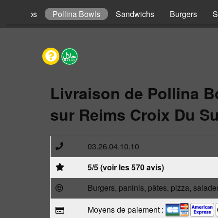
s
Tacos
Pollina Bowls
Sandwichs
Burgers
S
Livraison de Pollina 
sur Reims Croix Du Su
03.26.04.10.10
5/5 (voir les 570 avis)
Burgers, paninis, pâtes, pizza, salade
Moyens de paiement :