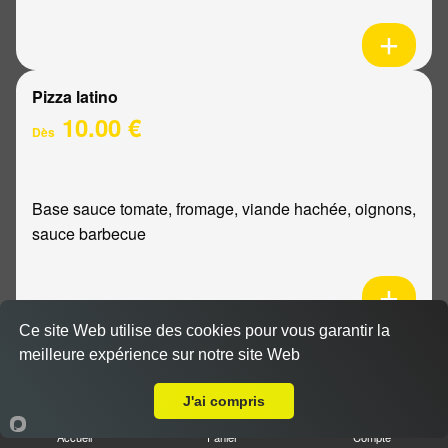
Pizza latino
10.00 €
Dès
Base sauce tomate, fromage, viande hachée, oignons,
sauce barbecue
Ce site Web utilise des cookies pour vous garantir la
Pizza mexicaine
meilleure expérience sur notre site Web
Livraison sur Reims Croix Du Sud
10.00 €
Dès
J'ai compris
Accueil
Panier
Compte