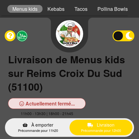
er
Menus kids
Kebabs
Tacos
Pollina Bowls
Livraison de Menus kids
sur Reims Croix Du Sud
(51100)
Actuellement fermé...
11h00 - 13h30 | 18h00 - 21h45
À emporter
Livraison
Précommande pour 11h20
Précommande pour 12h00