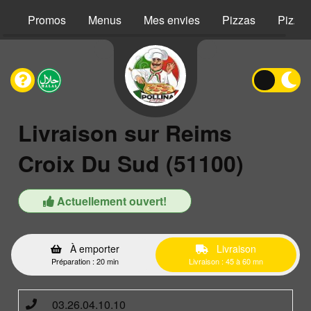
Promos
Menus
Mes envies
Pizzas
Pizzas
Livraison sur Reims
Croix Du Sud (51100)
Actuellement ouvert!
À emporter
Livraison
Préparation : 20 min
Livraison : 45 à 60 mn
03.26.04.10.10