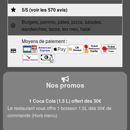
5/5 (voir les 570 avis)
Burgers, paninis, pâtes, pizza, salades,
sandwiches, tacos, tex mex, halal
Moyens de paiement :
Nos promos
1 Coca Cola (1.5 L) offert dès 30€
Le restaurant vous offre 1 boisson 1,5L dés 30€ de
commande (Hors menu)