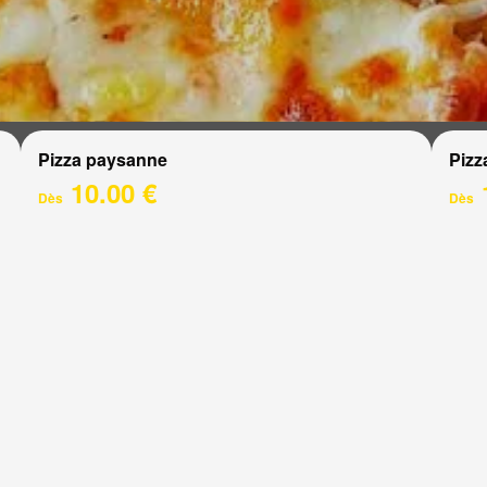
Pizza paysanne
Pizz
10.00 €
Dès
Dès