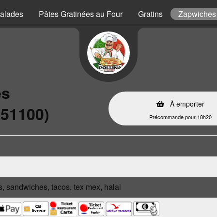
alades
Pâtes Gratinées au Four
Gratins
Zapwiches
es
À emporter
(51100)
Précommande pour 18h20
s, sandwiches, tacos, tex mex, halal