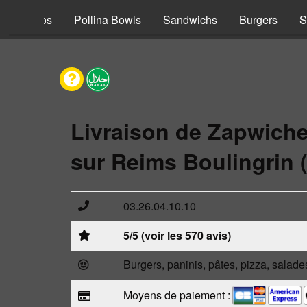
s
Tacos
Pollina Bowls
Sandwichs
Burgers
S
Livraison de Zapwich
sur Reims Boulingrin 
03.26.04.10.10
5/5 (voir les 570 avis)
Burgers, paninis, pâtes, pizza, salade
Moyens de paiement :