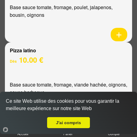
Base sauce tomate, fromage, poulet, jalapenos,
bousin, oignons
Pizza latino
10.00 €
Dès
Base sauce tomate, fromage, viande hachée, oignons,
sauce barbecue
Ce site Web utilise des cookies pour vous garantir la
meilleure expérience sur notre site Web
A Emporter sur Reims Boulingrin
J'ai compris
Pizza mexicaine
Accueil
Panier
Compte
10.00 €