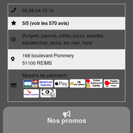
03.26.04.10.10
5/5 (voir les 570 avis)
Burgers, paninis, pâtes, pizza, salades,
sandwiches, tacos, tex mex, halal
168 boulevard Pommery
51100 REIMS
Moyens de paiement :
Nos promos