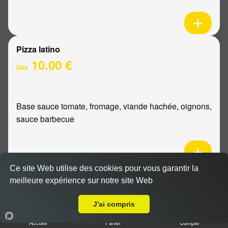
Pizza latino
10.00 €
Dès
Base sauce tomate, fromage, viande hachée, oignons,
sauce barbecue
Ce site Web utilise des cookies pour vous garantir la
Pizza mexicaine
meilleure expérience sur notre site Web
Livraison sur Reims Boulingrin
10.00 €
Dès
J'ai compris
Accueil
Panier
Compte