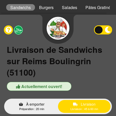
ls
Sandwichs
Burgers
Salades
Pâtes Gratinées
Livraison de Sandwichs
sur Reims Boulingrin
(51100)
Actuellement ouvert!
À emporter
Livraison
Préparation : 20 min
Livraison : 45 à 60 mn