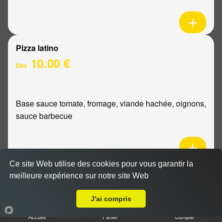
Pizza latino
10.00 €
Dès
Base sauce tomate, fromage, viande hachée, oignons,
sauce barbecue
Ce site Web utilise des cookies pour vous garantir la
Pizza mexicaine
meilleure expérience sur notre site Web
Livraison sur Reims Boulingrin
10.00 €
Dès
J'ai compris
Accueil
Panier
Compte