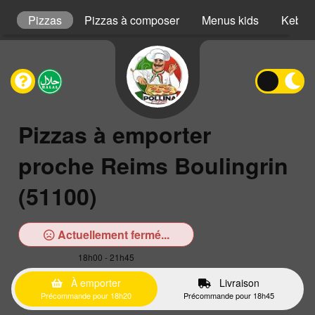
s
Pizzas
Pizzas à composer
Menus kids
Kebab
Pizzas à emporter
proche Reims Boulingrin
(51100)
Actuellement fermé...
18h00 - 21h45
À emporter
Livraison
Précommande pour 18h20
Précommande pour 18h45