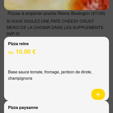
Pizzas à emporter proche Reims Boulingrin (51100)
SI VOUS VOULEZ UNE PATE CHEESY CRUST
MERCI DE LA CHOISIR DANS LES SUPPLEMENTS
SVP !!!!
Pizza reine
10.00 €
Dès
Base sauce tomate, fromage, jambon de dinde,
champignons
Pizza paysanne