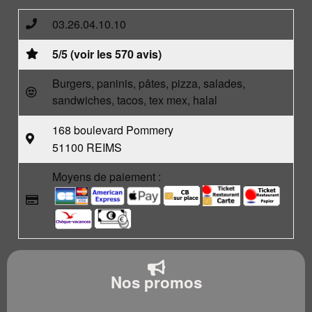
03.26.04.10.10
5/5 (voir les 570 avis)
Burgers, paninis, pâtes, pizza, salades,
sandwiches, tacos, tex mex, halal
168 boulevard Pommery
51100 REIMS
Moyens de paiement :
Nos promos