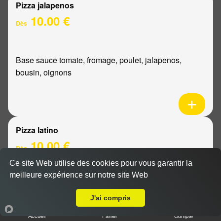
Pizza jalapenos
10.00 €
Dès
Base sauce tomate, fromage, poulet, jalapenos,
bousin, oignons
Pizza latino
10.00 €
Dès
Ce site Web utilise des cookies pour vous garantir la
meilleure expérience sur notre site Web
A Emporter sur Reims Boulingrin
Base sauce tomate, fromage, viande hachée, oignons,
sauce barbecue
J'ai compris
Accueil
Panier
Compte