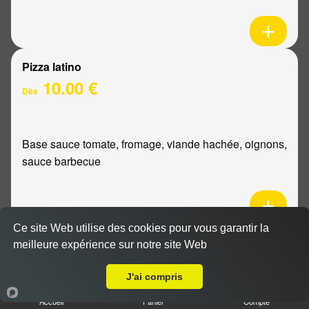
Pizza latino
10.00 €
Dès
Base sauce tomate, fromage, viande hachée, oignons,
sauce barbecue
Ce site Web utilise des cookies pour vous garantir la
Pizza mexicaine
meilleure expérience sur notre site Web
Livraison sur Reims Bois d'Amour
10.00 €
Dès
J'ai compris
Accueil
Panier
Compte