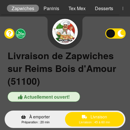
ns
Zapwiches
Paninis
Tex Mex
Desserts
Boi
Livraison de Zapwiches
sur Reims Bois d'Amour
(51100)
Actuellement ouvert!
À emporter
Livraison
Préparation : 20 min
Livraison : 45 à 60 mn