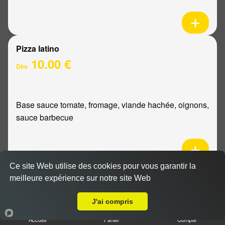
Pizza latino
10.00 €
Dès
Base sauce tomate, fromage, viande hachée, oignons,
sauce barbecue
Ce site Web utilise des cookies pour vous garantir la
Pizza mexicaine
meilleure expérience sur notre site Web
Livraison sur Reims Bois d'Amour
10.00 €
Dès
J'ai compris
Accueil
Panier
Compte