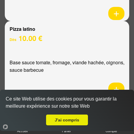
Pizza latino
10.00 €
Dès
Base sauce tomate, fromage, viande hachée, oignons,
sauce barbecue
Ce site Web utilise des cookies pour vous garantir la
Pizza mexicaine
meilleure expérience sur notre site Web
Livraison sur Reims Bois d'Amour
10.00 €
Dès
J'ai compris
Accueil
Panier
Compte