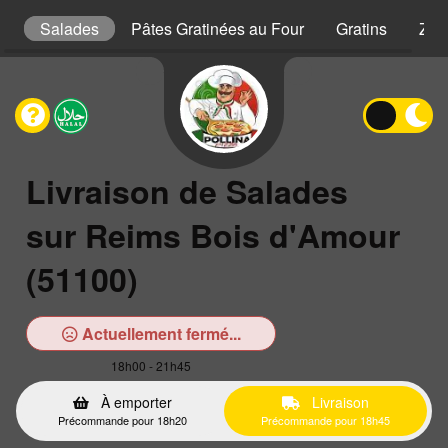
s
Salades
Pâtes Gratinées au Four
Gratins
Zap
Livraison de Salades
sur Reims Bois d'Amour
(51100)
Actuellement fermé...
18h00 - 21h45
À emporter
Livraison
Précommande pour 18h20
Précommande pour 18h45