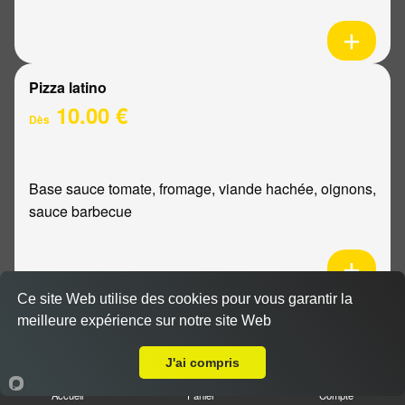
Pizza latino
10.00 €
Dès
Base sauce tomate, fromage, viande hachée, oignons,
sauce barbecue
Ce site Web utilise des cookies pour vous garantir la
Pizza mexicaine
meilleure expérience sur notre site Web
Livraison sur Reims Bois d'Amour
10.00 €
Dès
J'ai compris
Accueil
Panier
Compte