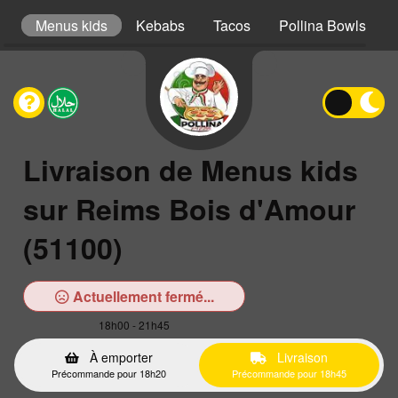
er
Menus kids
Kebabs
Tacos
Pollina Bowls
Livraison de Menus kids
sur Reims Bois d'Amour
(51100)
Actuellement fermé...
18h00 - 21h45
À emporter
Livraison
Précommande pour 18h20
Précommande pour 18h45