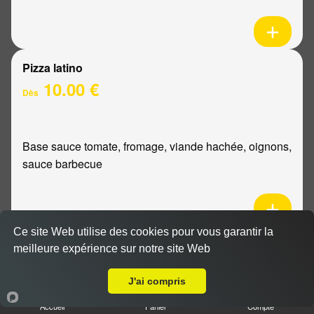
Pizza latino
10.00 €
Dès
Base sauce tomate, fromage, viande hachée, oignons,
sauce barbecue
Ce site Web utilise des cookies pour vous garantir la
Pizza mexicaine
meilleure expérience sur notre site Web
Livraison sur Reims Bois d'Amour
10.00 €
Dès
J'ai compris
Accueil
Panier
Compte