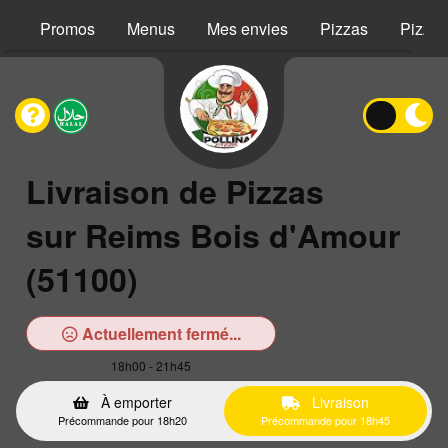
Promos
Menus
Mes envies
Pizzas
Pizzas
Livraison de Pizzas
sur Reims Bois d'Amour
(51100)
Actuellement fermé...
18h00 - 21h45
À emporter
Livraison
Précommande pour 18h20
Précommande pour 18h45