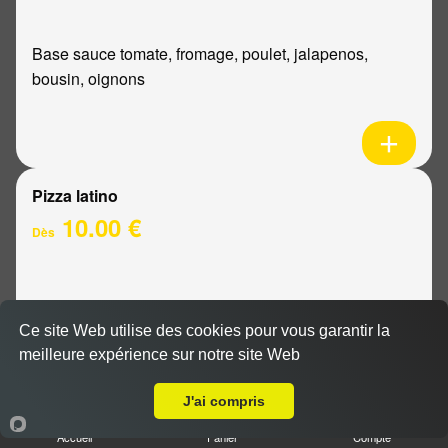
Base sauce tomate, fromage, poulet, jalapenos,
bousin, oignons
Pizza latino
10.00 €
Dès
Base sauce tomate, fromage, viande hachée, oignons,
sauce barbecue
Ce site Web utilise des cookies pour vous garantir la
meilleure expérience sur notre site Web
Livraison sur Reims Bois d'Amour
J'ai compris
Accueil
Panier
Compte