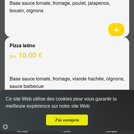
Base sauce tomate, fromage, poulet, jalapenos,
bousin, oignons
Pizza latino
10.00 €
Dès
Base sauce tomate, fromage, viande hachée, oignons,
sauce barbecue
Ce site Web utilise des cookies pour vous garantir la
meilleure expérience sur notre site Web
Livraison sur Bezannes
Pizza mexicaine
J'ai compris
10.00 €
Accueil
Panier
Compte
Dès