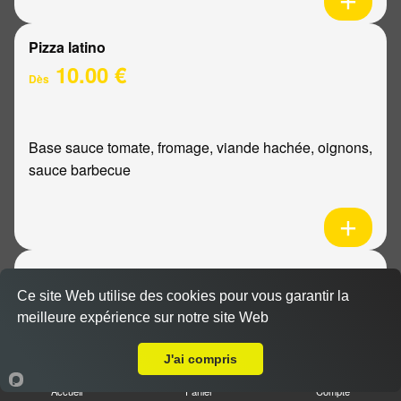
Pizza latino
10.00 €
Dès
Base sauce tomate, fromage, viande hachée, oignons,
sauce barbecue
Pizza mexicaine
10.00 €
Ce site Web utilise des cookies pour vous garantir la
Dès
meilleure expérience sur notre site Web
Livraison sur Bezannes
J'ai compris
Base sauce tomate, fromage, poulet, pommes de
Accueil
Panier
Compte
terre, ananas, sauce barbecue