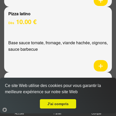
Pizza latino
10.00 €
Dès
Base sauce tomate, fromage, viande hachée, oignons,
sauce barbecue
Pizza mexicaine
10.00 €
Ce site Web utilise des cookies pour vous garantir la
Dès
meilleure expérience sur notre site Web
Livraison sur Bezannes
J'ai compris
Base sauce tomate, fromage, poulet, pommes de
Accueil
Panier
Compte
terre, ananas, sauce barbecue