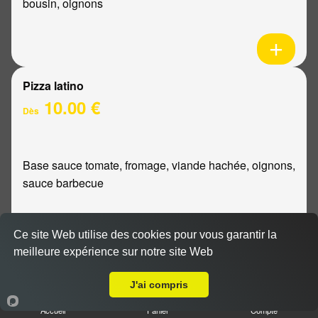
bousin, oignons
Pizza latino
10.00 €
Dès
Base sauce tomate, fromage, viande hachée, oignons,
sauce barbecue
Ce site Web utilise des cookies pour vous garantir la
meilleure expérience sur notre site Web
A Emporter sur Bezannes
Pizza mexicaine
10.00 €
J'ai compris
Dès
Accueil
Panier
Compte