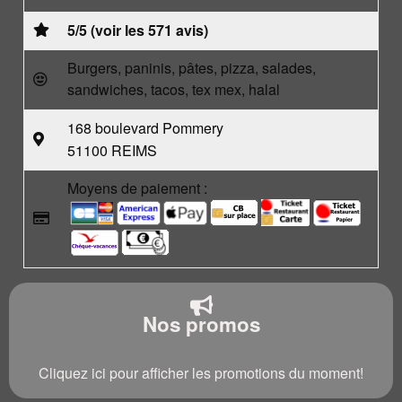
5/5 (voir les 571 avis)
Burgers, paninis, pâtes, pizza, salades,
sandwiches, tacos, tex mex, halal
168 boulevard Pommery
51100 REIMS
Moyens de paiement :
Nos promos
Cliquez ici pour afficher les promotions du moment!