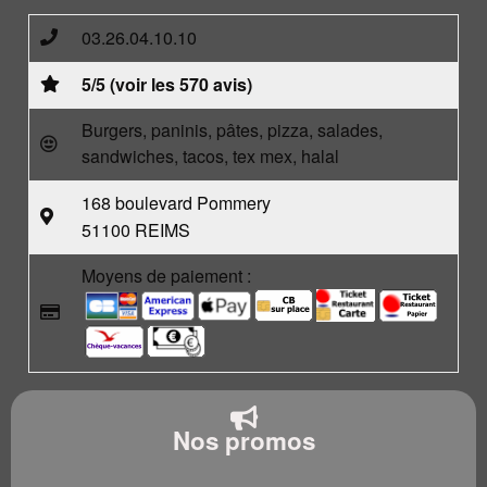
03.26.04.10.10
5/5 (voir les 570 avis)
Burgers, paninis, pâtes, pizza, salades,
sandwiches, tacos, tex mex, halal
168 boulevard Pommery
51100 REIMS
Moyens de paiement :
Nos promos