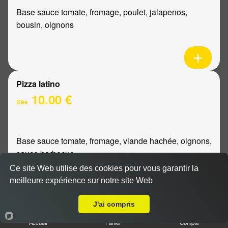
Base sauce tomate, fromage, poulet, jalapenos,
bousin, oignons
Pizza latino
10.00 €
Dès
Base sauce tomate, fromage, viande hachée, oignons,
sauce barbecue
Ce site Web utilise des cookies pour vous garantir la
meilleure expérience sur notre site Web
A Emporter sur Bezannes
J'ai compris
Pizza mexicaine
Accueil
Panier
Compte
10.00 €