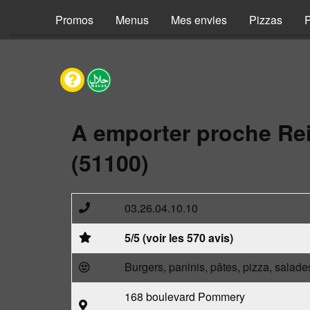
Promos
Menus
Mes envies
Pizzas
P
A emporter proche Re
(51100)
03.26.04.10.10
5/5 (voir les 570 avis)
Burgers, paninis, pâtes, pizza, salade
168 boulevard Pommery