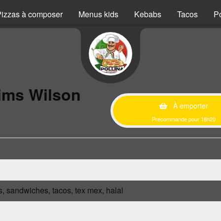
izzas à composer
Menus kids
Kebabs
Tacos
P
ims Wilson
À emporter
Précommande pour 18h20
s, sandwiches, tacos, tex mex, halal