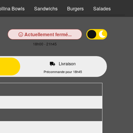
ollina Bowls
Sandwichs
Burgers
Salades
Pâtes
Actuellement fermé...
18h00 - 21h45
Livraison
Précommande pour 18h45