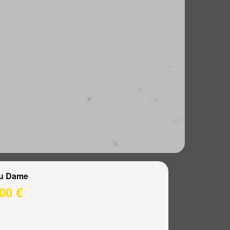
u Dame
00 €