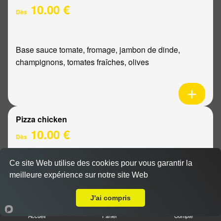
10.00 €
Dès
Base sauce tomate, fromage, jambon de dinde,
champignons, tomates fraîches, olives
Pizza chicken
10.00 €
Dès
Ce site Web utilise des cookies pour vous garantir la
Base sauce tomate, fromage, poulet, poivrons,
meilleure expérience sur notre site Web
A Emporter sur Reims Mairie
oignons
J'ai compris
Accueil
Panier
Compte