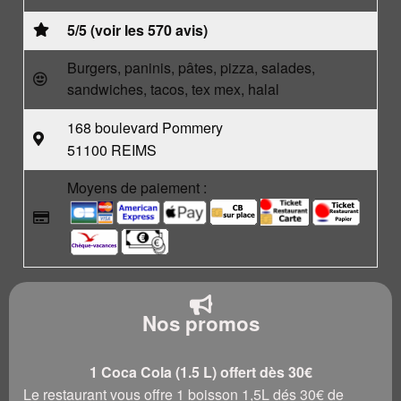
5/5 (voir les 570 avis)
Burgers, paninis, pâtes, pizza, salades,
sandwiches, tacos, tex mex, halal
168 boulevard Pommery
51100 REIMS
Moyens de paiement :
Nos promos
1 Coca Cola (1.5 L) offert dès 30€
Le restaurant vous offre 1 boisson 1,5L dés 30€ de