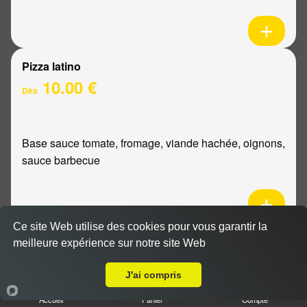
Pizza latino
10.00 €
Dès
Base sauce tomate, fromage, viande hachée, oignons,
sauce barbecue
Ce site Web utilise des cookies pour vous garantir la
Pizza mexicaine
meilleure expérience sur notre site Web
Livraison sur Reims Saint Thomas
10.00 €
Dès
J'ai compris
Accueil
Panier
Compte