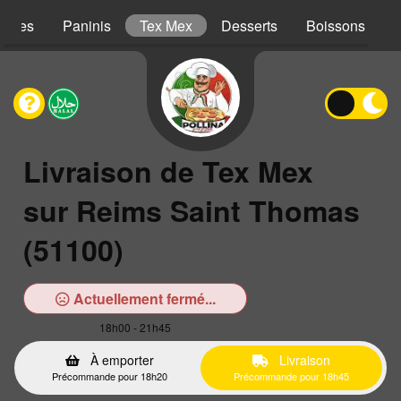
iches
Paninis
Tex Mex
Desserts
Boissons
Livraison de Tex Mex
sur Reims Saint Thomas
(51100)
Actuellement fermé...
18h00 - 21h45
À emporter
Livraison
Précommande pour 18h20
Précommande pour 18h45