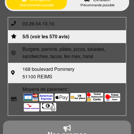
Précommande possible
Précommande possible
03.26.04.10.10
5/5 (voir les 570 avis)
Burgers, paninis, pâtes, pizza, salades,
sandwiches, tacos, tex mex, halal
168 boulevard Pommery
51100 REIMS
Moyens de paiement :