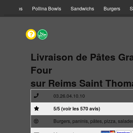
s
Tacos
Pollina Bowls
Sandwichs
Burgers
S
Livraison de Pâtes Gr
Four
sur Reims Saint Thom
03.26.04.10.10
5/5 (voir les 570 avis)
Burgers, paninis, pâtes, pizza, salade