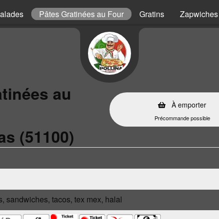
alades
Pâtes Gratinées au Four
Gratins
Zapwiches
atinées au
À emporter
Précommande possible
as (51100)
s, sandwiches, tacos, tex mex, halal