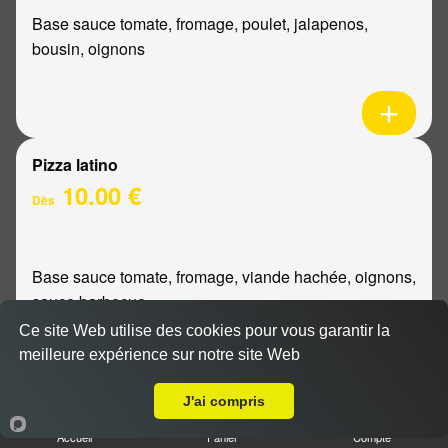
Base sauce tomate, fromage, poulet, jalapenos,
bousin, oignons
Pizza latino
10.00 €
Dès
Base sauce tomate, fromage, viande hachée, oignons,
sauce barbecue
Ce site Web utilise des cookies pour vous garantir la
meilleure expérience sur notre site Web
A Emporter sur Reims Saint Thomas
J'ai compris
Pizza mexicaine
Accueil
Panier
Compte
10.00 €