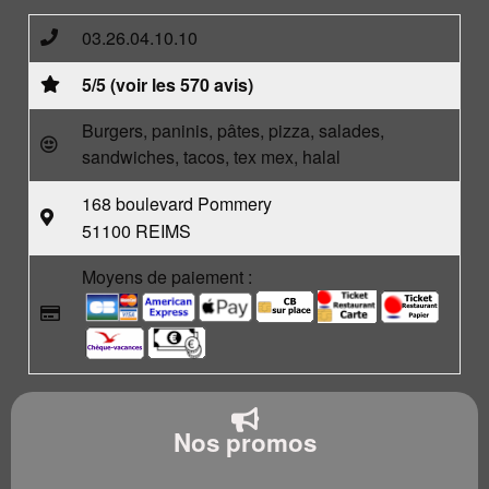
03.26.04.10.10
5/5 (voir les 570 avis)
Burgers, paninis, pâtes, pizza, salades,
sandwiches, tacos, tex mex, halal
168 boulevard Pommery
51100 REIMS
Moyens de paiement :
Nos promos