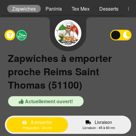
ns
Zapwiches
Paninis
Tex Mex
Desserts
Boi
Zapwiches à emporter
proche Reims Saint
Thomas (51100)
Actuellement ouvert!
À emporter
Livraison
Préparation : 20 min
Livraison : 45 à 60 mn