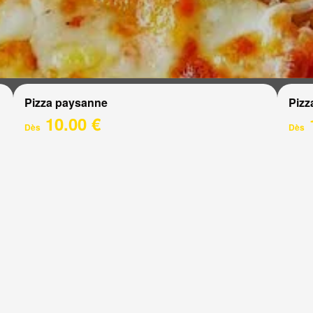
Pizza paysanne
Pizz
10.00 €
Dès
Dès