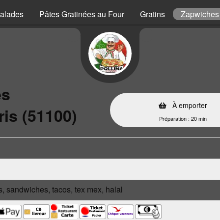
alades
Pâtes Gratinées au Four
Gratins
Zapwiches
es
À emporter
ris (51100)
Préparation : 20 min
s, sandwiches, tacos, tex mex, halal