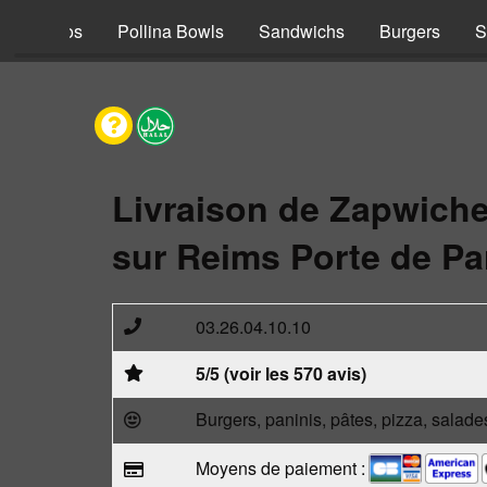
s
Tacos
Pollina Bowls
Sandwichs
Burgers
S
Livraison de Zapwich
sur Reims Porte de Pa
03.26.04.10.10
5/5 (voir les 570 avis)
Burgers, paninis, pâtes, pizza, salade
Moyens de paiement :