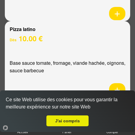
Pizza latino
10.00 €
Dès
Base sauce tomate, fromage, viande hachée, oignons,
sauce barbecue
Ce site Web utilise des cookies pour vous garantir la
Pizza mexicaine
meilleure expérience sur notre site Web
Livraison sur Reims Porte de Paris
10.00 €
Dès
J'ai compris
Accueil
Panier
Compte