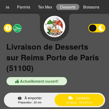
iches
Paninis
Tex Mex
Desserts
Boissons
Livraison de Desserts
sur Reims Porte de Paris
(51100)
Actuellement ouvert!
À emporter
Livraison
Préparation : 20 min
Livraison : 45 à 60 mn