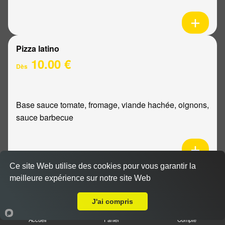
Pizza latino
10.00 €
Dès
Base sauce tomate, fromage, viande hachée, oignons,
sauce barbecue
Ce site Web utilise des cookies pour vous garantir la
Pizza mexicaine
meilleure expérience sur notre site Web
Livraison sur Reims Porte de Paris
10.00 €
Dès
J'ai compris
Accueil
Panier
Compte