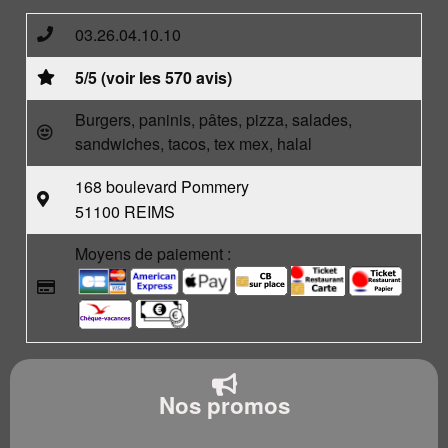
03.26.04.10.10
5/5 (voir les 570 avis)
Burgers, paninis, pâtes, pizza, salades,
sandwiches, tacos, tex mex, halal
168 boulevard Pommery
51100 REIMS
Moyens de paiement :
Nos promos