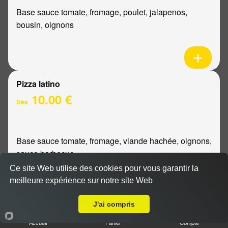
Base sauce tomate, fromage, poulet, jalapenos,
bousin, oignons
Pizza latino
10.00 €
Dès
Base sauce tomate, fromage, viande hachée, oignons,
sauce barbecue
Ce site Web utilise des cookies pour vous garantir la
meilleure expérience sur notre site Web
A Emporter sur Reims Porte de Paris
J'ai compris
Pizza mexicaine
Accueil
Panier
Compte
10.00 €