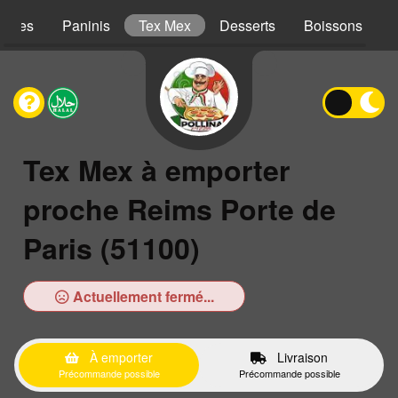
iches
Paninis
Tex Mex
Desserts
Boissons
Tex Mex à emporter
proche Reims Porte de
Paris (51100)
Actuellement fermé...
À emporter
Livraison
Précommande possible
Précommande possible