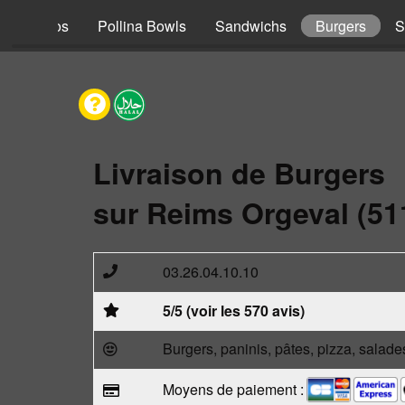
s
Tacos
Pollina Bowls
Sandwichs
Burgers
S
Livraison de Burgers
sur Reims Orgeval (51
03.26.04.10.10
5/5 (voir les 570 avis)
Burgers, paninis, pâtes, pizza, salade
Moyens de paiement :