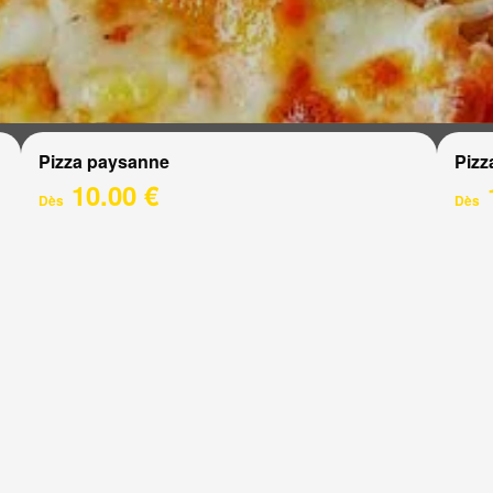
Pizza paysanne
Pizz
10.00 €
Dès
Dès