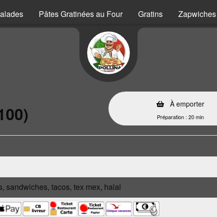
alades
Pâtes Gratinées au Four
Gratins
Zapwiches
À emporter
100)
Préparation : 20 min
s, sandwiches, tacos, tex mex, halal