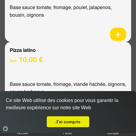
Base sauce tomate, fromage, poulet, jalapenos,
bousin, oignons
Pizza latino
10.00 €
Dès
Base sauce tomate, fromage, viande hachée, oignons,
sauce barbecue
Ce site Web utilise des cookies pour vous garantir la
meilleure expérience sur notre site Web
A Emporter sur Reims Orgeval
J'ai compris
Pizza mexicaine
Accueil
Panier
Compte
10.00 €