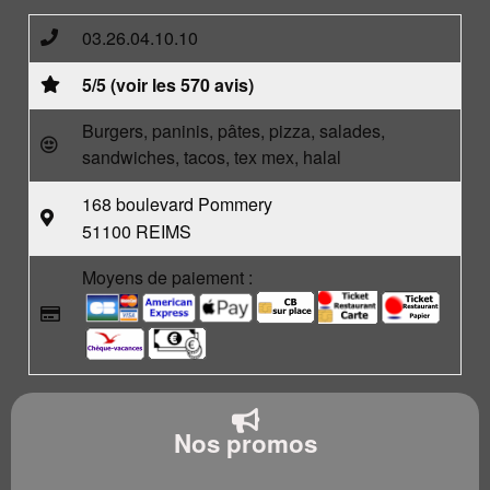
03.26.04.10.10
5/5 (voir les 570 avis)
Burgers, paninis, pâtes, pizza, salades,
sandwiches, tacos, tex mex, halal
168 boulevard Pommery
51100 REIMS
Moyens de paiement :
Nos promos