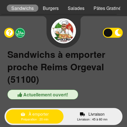
ls
Sandwichs
Burgers
Salades
Pâtes Gratinées
Sandwichs à emporter
proche Reims Orgeval
(51100)
Actuellement ouvert!
À emporter
Livraison
Préparation : 20 min
Livraison : 45 à 60 mn