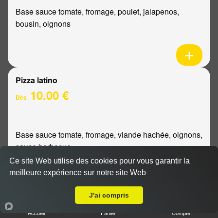
Base sauce tomate, fromage, poulet, jalapenos,
bousin, oignons
Pizza latino
10.00 €
Dès
Base sauce tomate, fromage, viande hachée, oignons,
sauce barbecue
Ce site Web utilise des cookies pour vous garantir la
meilleure expérience sur notre site Web
A Emporter sur Reims Orgeval
J'ai compris
Pizza mexicaine
Accueil
Panier
Compte
10.00 €