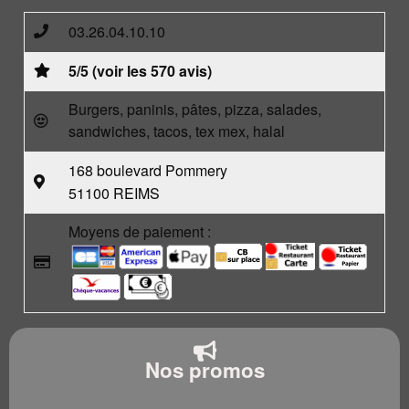
03.26.04.10.10
5/5 (voir les 570 avis)
Burgers, paninis, pâtes, pizza, salades,
sandwiches, tacos, tex mex, halal
168 boulevard Pommery
51100 REIMS
Moyens de paiement :
Nos promos