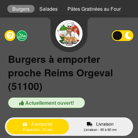
s
Burgers
Salades
Pâtes Gratinées au Four
Gra
Burgers à emporter
proche Reims Orgeval
(51100)
Actuellement ouvert!
À emporter
Livraison
Préparation : 20 min
Livraison : 45 à 60 mn