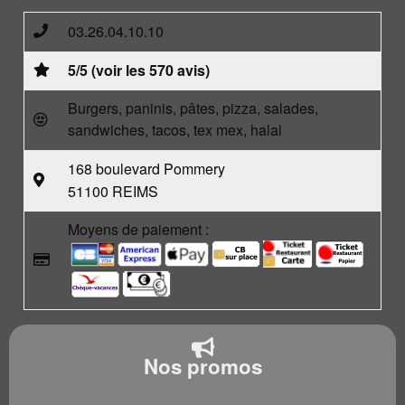
03.26.04.10.10
5/5 (voir les 570 avis)
Burgers, paninis, pâtes, pizza, salades,
sandwiches, tacos, tex mex, halal
168 boulevard Pommery
51100 REIMS
Moyens de paiement :
Nos promos