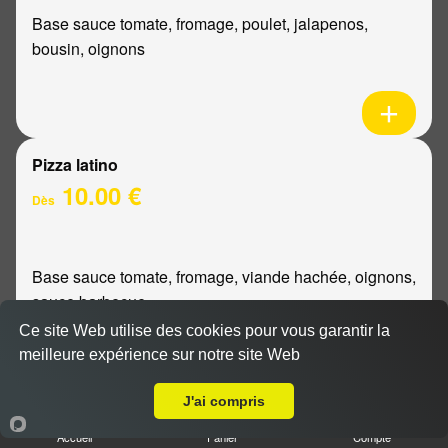
Base sauce tomate, fromage, poulet, jalapenos,
bousin, oignons
Pizza latino
10.00 €
Dès
Base sauce tomate, fromage, viande hachée, oignons,
sauce barbecue
Ce site Web utilise des cookies pour vous garantir la
meilleure expérience sur notre site Web
A Emporter sur Reims Orgeval
J'ai compris
Pizza mexicaine
Accueil
Panier
Compte
10.00 €