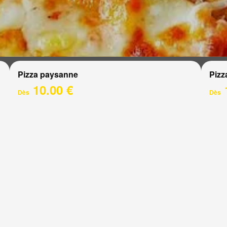
Pizza paysanne
Pizz
10.00 €
Dès
Dès