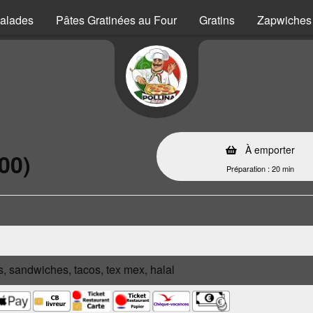
alades
Pâtes Gratinées au Four
Gratins
Zapwiches
À emporter
00)
Préparation : 20 min
s, sandwiches, tacos, tex mex, halal