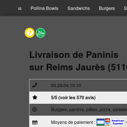
s
Tacos
Pollina Bowls
Sandwichs
Burgers
S
Livraison de Paninis
sur Reims Jaurès (511
03.26.04.10.10
5/5 (voir les 570 avis)
Burgers, paninis, pâtes, pizza, salade
Moyens de paiement :