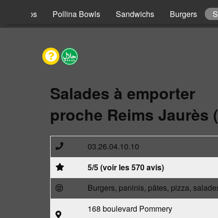
s
Tacos
Pollina Bowls
Sandwichs
Burgers
S
Salades à emporter
proche Reims Jaurès 
03.26.04.10.10
5/5 (voir les 570 avis)
Burgers, paninis, pâtes, pizza, salade
168 boulevard Pommery