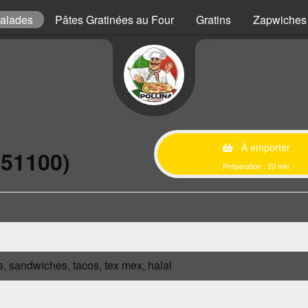
alades
Pâtes Gratinées au Four
Gratins
Zapwiches
À emporter
(51100)
Préparation : 20 min
s, sandwiches, tacos, tex mex, halal