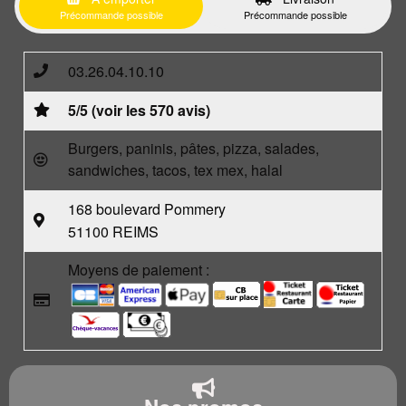
Précommande possible
Précommande possible
03.26.04.10.10
5/5 (voir les 570 avis)
Burgers, paninis, pâtes, pizza, salades,
sandwiches, tacos, tex mex, halal
168 boulevard Pommery
51100 REIMS
Moyens de paiement :