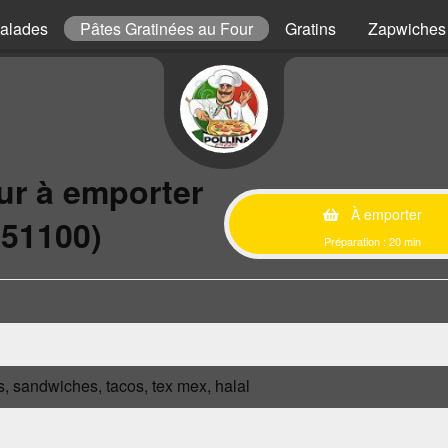
alades
Pâtes Gratinées au Four
Gratins
Zapwiches
ur à emporter
À emporter
(51100)
Préparation : 20 min
s, sandwiches, tacos, tex mex, halal