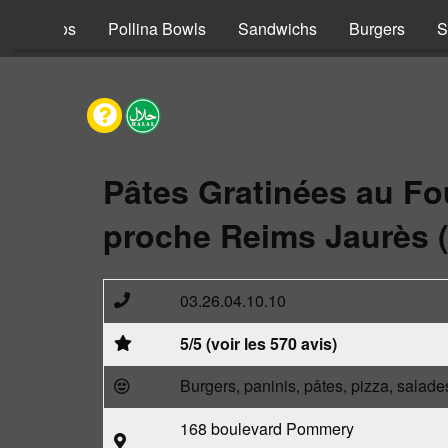
s
Tacos
Pollina Bowls
Sandwichs
Burgers
S
Pâtes Gratinées au Fo
proche Reims Jaurès 
03.26.04.10.10
5/5 (voir les 570 avis)
Burgers, paninis, pâtes, pizza, salade
168 boulevard Pommery