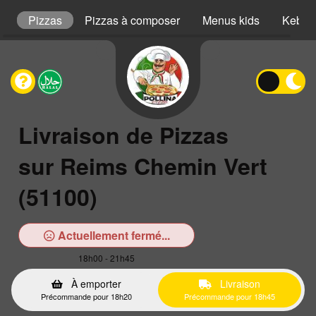
s
Pizzas
Pizzas à composer
Menus kids
Kebab
Livraison de Pizzas
sur Reims Chemin Vert
(51100)
Actuellement fermé...
18h00 - 21h45
À emporter
Livraison
Précommande pour 18h20
Précommande pour 18h45