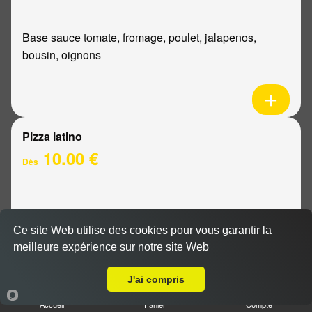
Base sauce tomate, fromage, poulet, jalapenos,
bousin, oignons
Pizza latino
10.00 €
Dès
Base sauce tomate, fromage, viande hachée, oignons,
sauce barbecue
Ce site Web utilise des cookies pour vous garantir la
meilleure expérience sur notre site Web
Livraison sur Reims Chemin Vert
J'ai compris
Accueil
Panier
Compte