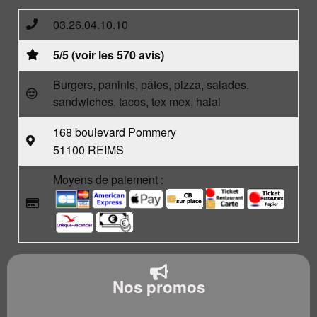
03.26.04.10.10
5/5 (voir les 570 avis)
Burgers, paninis, pâtes, pizza, salades,
sandwiches, tacos, tex mex, halal
168 boulevard Pommery
51100 REIMS
Moyens de paiement :
Nos promos