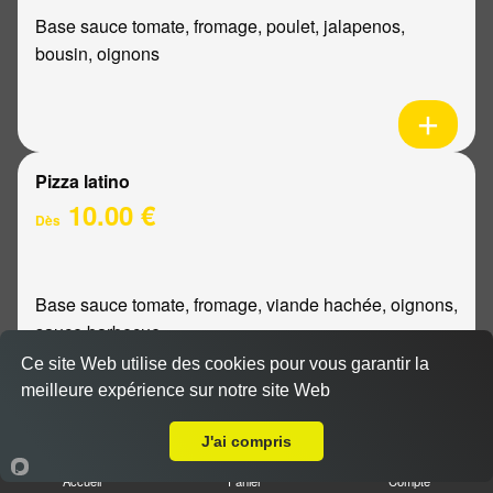
Base sauce tomate, fromage, poulet, jalapenos,
bousin, oignons
Pizza latino
10.00 €
Dès
Base sauce tomate, fromage, viande hachée, oignons,
sauce barbecue
Ce site Web utilise des cookies pour vous garantir la
meilleure expérience sur notre site Web
A Emporter sur Reims Chemin Vert
J'ai compris
Pizza mexicaine
Accueil
Panier
Compte
10.00 €