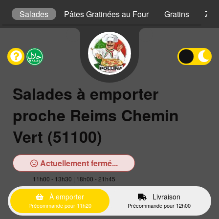
s
Salades
Pâtes Gratinées au Four
Gratins
Zap
Salades à emporter
proche Reims Chemin
Vert (51100)
Actuellement fermé...
11h00 - 13h30 | 18h00 - 21h45
À emporter
Livraison
Précommande pour 11h20
Précommande pour 12h00