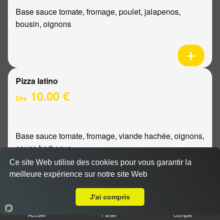
Base sauce tomate, fromage, poulet, jalapenos,
bousin, oignons
Pizza latino
10.00 €
Dès
Base sauce tomate, fromage, viande hachée, oignons,
sauce barbecue
Ce site Web utilise des cookies pour vous garantir la
meilleure expérience sur notre site Web
A Emporter sur Reims Chemin Vert
J'ai compris
Pizza mexicaine
Accueil
Panier
Compte
10.00 €