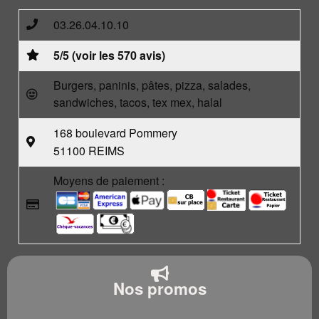
03.26.04.10.10
5/5 (voir les 570 avis)
Burgers, paninis, pâtes, pizza, salades,
sandwiches, tacos, tex mex, halal
168 boulevard Pommery
51100 REIMS
Moyens de paiement :
Nos promos