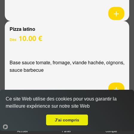
Pizza latino
10.00 €
Dès
Base sauce tomate, fromage, viande hachée, oignons,
sauce barbecue
Ce site Web utilise des cookies pour vous garantir la
Pizza mexicaine
meilleure expérience sur notre site Web
Livraison sur Reims Cernay
10.00 €
Dès
J'ai compris
Accueil
Panier
Compte