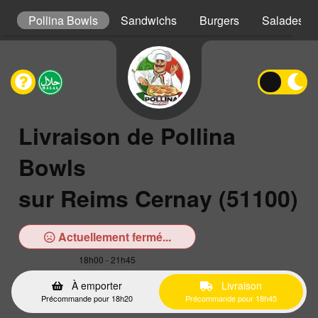
s
Pollina Bowls
Sandwichs
Burgers
Salades
Livraison de Pollina
Bowls
sur Reims Cernay (51100)
Actuellement fermé...
18h00 - 21h45
À emporter
Livraison
Précommande pour 18h20
Précommande pour 18h45