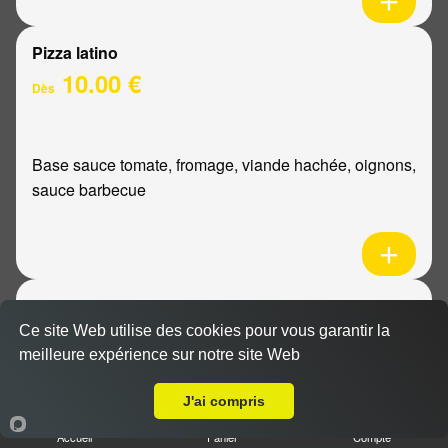
Pizza latino
10.00 €
Dès
Base sauce tomate, fromage, viande hachée, oignons,
sauce barbecue
Pizza mexicaine
10.00 €
Ce site Web utilise des cookies pour vous garantir la
Dès
meilleure expérience sur notre site Web
Livraison sur Reims Cernay
J'ai compris
Base sauce tomate, fromage, poulet, pommes de
Accueil
Panier
Compte
terre, ananas, sauce barbecue