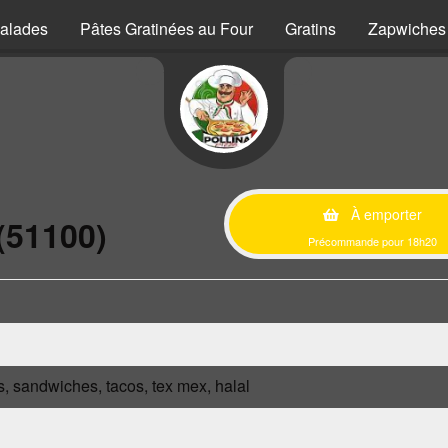
alades
Pâtes Gratinées au Four
Gratins
Zapwiches
À emporter
(51100)
Précommande pour 18h20
s, sandwiches, tacos, tex mex, halal