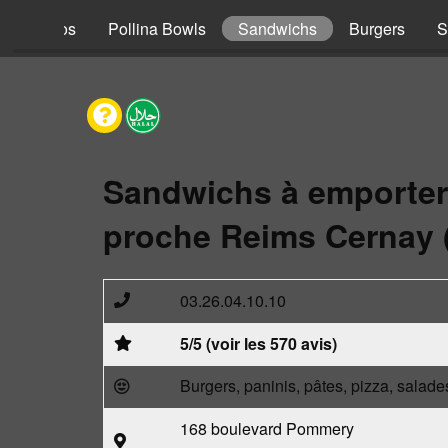
s
Tacos
Pollina Bowls
Sandwichs
Burgers
S
Sandwichs à emporter
proche Reims Cernay 
03.26.04.10.10
5/5 (voir les 570 avis)
Burgers, paninis, pâtes, pizza, salade
168 boulevard Pommery